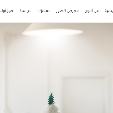
يسية
عن ألبون
معرض الصور
عملاؤنا
أعراسنا
احجز أونل