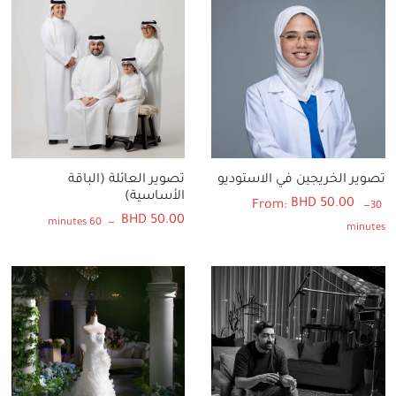
تصوير الخريجين في الاستوديو
تصوير العائلة (الباقة
الأساسية)
BHD
50.00
From:
30
BHD
50.00
60 minutes
minutes