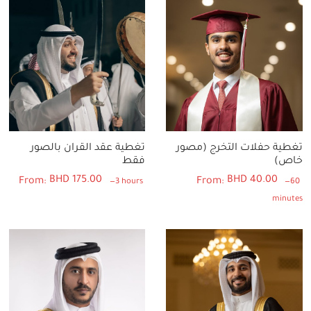
تغطية حفلات التخرج (مصور
تغطية عقد القران بالصور
خاص)
فقط
BHD
175.00
BHD
40.00
From:
From:
3 hours
60
minutes