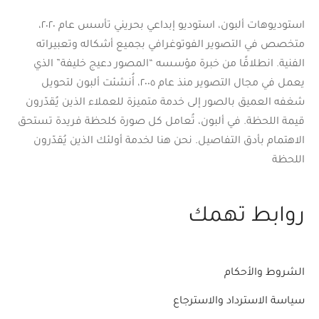
استوديوهات ألبون، استوديو إبداعي بحريني تأسس عام ٢٠٢٠،
متخصص في التصوير الفوتوغرافي بجميع أشكاله وتعبيراته
الفنية. انطلاقًا من خبرة مؤسسه “المصور دعيج خليفة” الذي
يعمل في مجال التصوير منذ عام ٢٠٠٥، أُنشئت ألبون لتحويل
شغفه العميق بالصور إلى خدمة متميزة للعملاء الذين يُقدّرون
قيمة اللحظة. في ألبون، تُعامل كل صورة كلحظة فريدة تستحق
الاهتمام بأدق التفاصيل. نحن هنا لخدمة أولئك الذين يُقدّرون
اللحظة
روابط تهمك
الشروط والأحكام
سياسة الاسترداد والاسترجاع