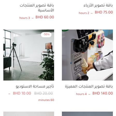
باقة تصوير الأزياء
باقة تصوير المنتجات
الأساسية
BHD
75.00
2 hours
BHD
60.00
3 hours
-
50
%
باقة تصوير المنتجات المميزة
تأجير مساحة الاستوديو
السعر
السعر
BHD
10.00
BHD
20.00
BHD
140.00
4 hours
الأصلي هو:
الحالي ه
60 minutes
 10.00.
BHD 20.00.