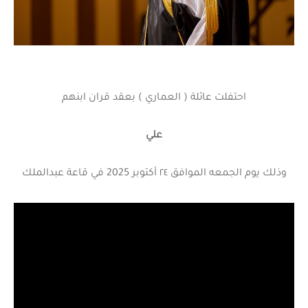
احتفلت عائلة ( العماري ) بعقد قران ابنهم
علي
وذلك يوم الجمعه الموافق ٢٤ أكتوبر 2025 في قاعة عبدالملك