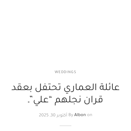
WEDDINGS
عائلة العماري تحتفل بعقد
قران نجلهم “علي”ـ
on
Albon
By
أكتوبر 30, 2025