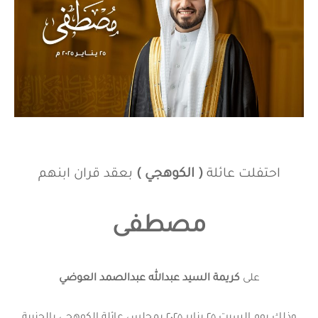
احتفلت عائلة
( الكوهجي )
بعقد قران ابنهم
مصطفى
على
كريمة السيد عبدالله عبدالصمد العوضي
وذلك يوم السبت ٢٥ يناير ٢٠٢٥ بمجلس عائلة الكوهجي بالجنبية